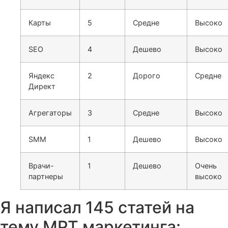
Карты
5
Средне
Высоко
SEO
4
Дешево
Высоко
Яндекс
2
Дорого
Средне
Директ
Агрегаторы
3
Средне
Высоко
SMM
1
Дешево
Высоко
Врачи-
1
Дешево
Очень
партнеры
высоко
Я написал 145 статей на
тему МРТ маркетинга: