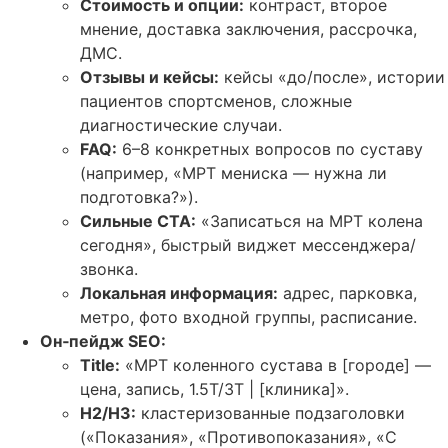
Стоимость и опции:
контраст, второе
мнение, доставка заключения, рассрочка,
ДМС.
Отзывы и кейсы:
кейсы «до/после», истории
пациентов спортсменов, сложные
диагностические случаи.
FAQ:
6–8 конкретных вопросов по суставу
(например, «МРТ мениска — нужна ли
подготовка?»).
Сильные CTA:
«Записаться на МРТ колена
сегодня», быстрый виджет мессенджера/
звонка.
Локальная информация:
адрес, парковка,
метро, фото входной группы, расписание.
Он‑пейдж SEO:
Title:
«МРТ коленного сустава в [городе] —
цена, запись, 1.5Т/3Т | [клиника]».
H2/H3:
кластеризованные подзаголовки
(«Показания», «Противопоказания», «С