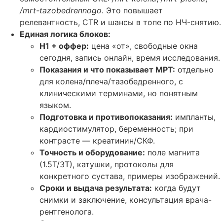
/mrt-tazobedrennogo
. Это повышает
релевантность, CTR и шансы в топе по НЧ-снятию.
Единая логика блоков:
H1 + оффер:
цена «от», свободные окна
сегодня, запись онлайн, время исследования.
Показания и что показывает МРТ:
отдельно
для колена/плеча/тазобедренного, с
клиническими терминами, но понятным
языком.
Подготовка и противопоказания:
импланты,
кардиостимулятор, беременность; при
контрасте — креатинин/СКФ.
Точность и оборудование:
поле магнита
(1.5Т/3Т), катушки, протоколы для
конкретного сустава, примеры изображений.
Сроки и выдача результата:
когда будут
снимки и заключение, консультация врача-
рентгенолога.