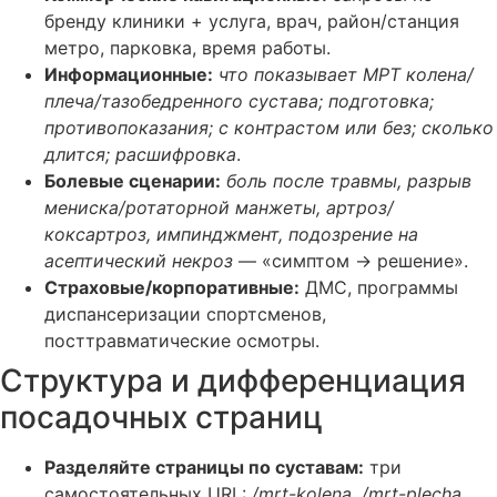
бренду клиники + услуга, врач, район/станция
метро, парковка, время работы.
Информационные:
что показывает МРТ колена/
плеча/тазобедренного сустава; подготовка;
противопоказания; с контрастом или без; сколько
длится; расшифровка
.
Болевые сценарии:
боль после травмы, разрыв
мениска/ротаторной манжеты, артроз/
коксартроз, импинджмент, подозрение на
асептический некроз
— «симптом → решение».
Страховые/корпоративные:
ДМС, программы
диспансеризации спортсменов,
посттравматические осмотры.
Структура и дифференциация
посадочных страниц
Разделяйте страницы по суставам:
три
самостоятельных URL:
/mrt-kolena
,
/mrt-plecha
,