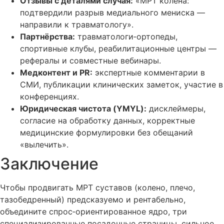
Отзывы с деталями случая:
«МРТ колена:
подтвердили разрыв медиального мениска —
направили к травматологу».
Партнёрства:
травматологи‑ортопеды,
спортивные клубы, реабилитационные центры —
рефералы и совместные вебинары.
Медконтент и PR:
экспертные комментарии в
СМИ, публикации клинических заметок, участие в
конференциях.
Юридическая чистота (YMYL):
дисклеймеры,
согласие на обработку данных, корректные
медицинские формулировки без обещаний
«вылечить».
Заключение
Чтобы продвигать МРТ суставов (колено, плечо,
тазобедренный) предсказуемо и рентабельно,
объедините спрос‑ориентированное ядро, три
специализированные посадочные страницы, сильное