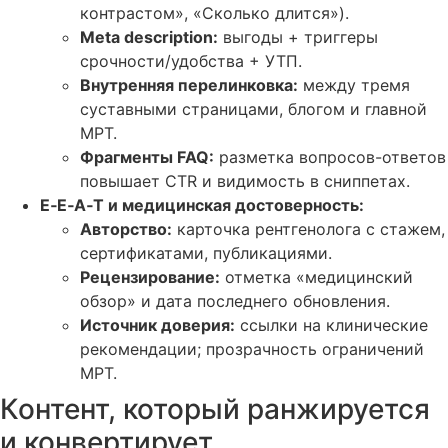
контрастом», «Сколько длится»).
Meta description:
выгоды + триггеры
срочности/удобства + УТП.
Внутренняя перелинковка:
между тремя
суставными страницами, блогом и главной
МРТ.
Фрагменты FAQ:
разметка вопросов-ответов
повышает CTR и видимость в сниппетах.
E‑E‑A‑T и медицинская достоверность:
Авторство:
карточка рентгенолога с стажем,
сертификатами, публикациями.
Рецензирование:
отметка «медицинский
обзор» и дата последнего обновления.
Источник доверия:
ссылки на клинические
рекомендации; прозрачность ограничений
МРТ.
Контент, который ранжируется
и конвертирует