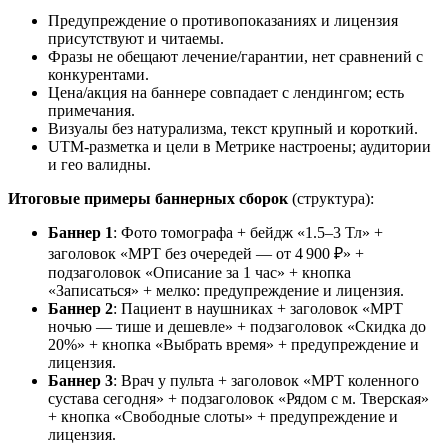
Предупреждение о противопоказаниях и лицензия
присутствуют и читаемы.
Фразы не обещают лечение/гарантии, нет сравнений с
конкурентами.
Цена/акция на баннере совпадает с лендингом; есть
примечания.
Визуалы без натурализма, текст крупный и короткий.
UTM-разметка и цели в Метрике настроены; аудитории
и гео валидны.
Итоговые примеры баннерных сборок
(структура):
Баннер 1
: Фото томографа + бейдж «1.5–3 Тл» +
заголовок «МРТ без очередей — от 4 900 ₽» +
подзаголовок «Описание за 1 час» + кнопка
«Записаться» + мелко: предупреждение и лицензия.
Баннер 2
: Пациент в наушниках + заголовок «МРТ
ночью — тише и дешевле» + подзаголовок «Скидка до
20%» + кнопка «Выбрать время» + предупреждение и
лицензия.
Баннер 3
: Врач у пульта + заголовок «МРТ коленного
сустава сегодня» + подзаголовок «Рядом с м. Тверская»
+ кнопка «Свободные слоты» + предупреждение и
лицензия.