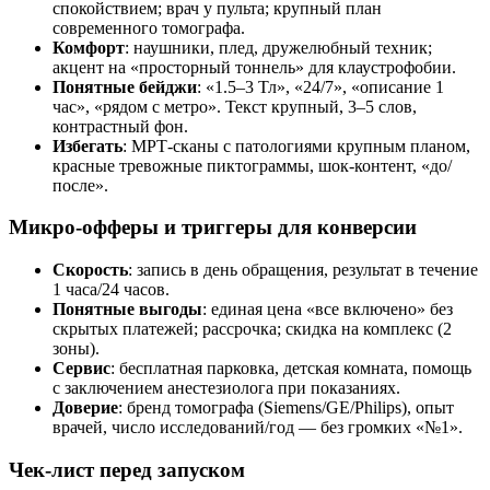
спокойствием; врач у пульта; крупный план
современного томографа.
Комфорт
: наушники, плед, дружелюбный техник;
акцент на «просторный тоннель» для клаустрофобии.
Понятные бейджи
: «1.5–3 Тл», «24/7», «описание 1
час», «рядом с метро». Текст крупный, 3–5 слов,
контрастный фон.
Избегать
: МРТ-сканы с патологиями крупным планом,
красные тревожные пиктограммы, шок-контент, «до/
после».
Микро-офферы и триггеры для конверсии
Скорость
: запись в день обращения, результат в течение
1 часа/24 часов.
Понятные выгоды
: единая цена «все включено» без
скрытых платежей; рассрочка; скидка на комплекс (2
зоны).
Сервис
: бесплатная парковка, детская комната, помощь
с заключением анестезиолога при показаниях.
Доверие
: бренд томографа (Siemens/GE/Philips), опыт
врачей, число исследований/год — без громких «№1».
Чек-лист перед запуском