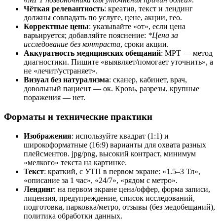
Чёткая релевантность
: креатив, текст и лендинг
должны совпадать по услуге, цене, акции, гео.
Корректные цены
: указывайте «от», если цена
варьируется; добавляйте пояснение:
*Цена за
исследование без контраста
, сроки акции.
Аккуратность медицинских обещаний
: МРТ — метод
диагностики. Пишите «выявляет/помогает уточнить», а
не «лечит/устраняет».
Визуал без натурализма
: сканер, кабинет, врач,
довольный пациент — ок. Кровь, разрезы, крупные
поражения — нет.
Форматы и технические практики
Изображения
: используйте квадрат (1:1) и
широкоформатные (16:9) варианты для охвата разных
плейсментов. jpg/png, высокий контраст, минимум
«мелкого» текста на картинке.
Текст
: краткий, с УТП в первом экране: «1.5–3 Тл»,
«описание за 1 час», «24/7», «рядом с метро».
Лендинг
: на первом экране цена/оффер, форма записи,
лицензия, предупреждение, список исследований,
подготовка, парковка/метро, отзывы (без медобещаний),
политика обработки данных.