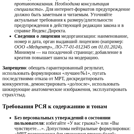
противопоказания. Необходима консультация
специалиста»
. Для интернет-форматов предупреждение
должно быть заметным и читаемым. Уточняйте
актуальные требования к размеру/длительности
предупреждения в действующей редакции закона и в
справке Яндекс.Директа.
Сведения о лицензии
медорганизации: наименование,
номер и дата, орган выдавший лицензию (например:
ООО «Медцентр», ЛО‑77‑01‑012345 от 01.01.2024
).
Минимум — на посадочной странице; добавление в
креатив повышает шансы на модерацию.
Запрещено
: обещать гарантированный результат,
использовать формулировки «лучшее/№1», пугать
последствиями отказа от МРТ, дискредитировать
конкурентов, демонстрировать «до/после», использовать
шокирующие анатомические изображения, эксплуатировать
страх/стыд.
Требования РСЯ к содержанию и тонам
Без персональных утверждений о состоянии
пользователя
: избегайте «У вас грыжа?» или «Вы
чувствуете…». Допустимы нейтральные формулировки:
«МРТ позвоночника для уточнения причин болей»
.