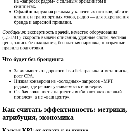
на «запросах рядом» с сильным брендингом в
сниппетах.
Офлайн:
наружная реклама у ключевых потоков, вблизи
клиник и транспортных узлов, радио — для закрепления
бренда и адресной привязки.
Сообщения:
экспертность врачей, качество оборудования
(1,5Т/3Т), скорость выдачи описания, удобные слоты, честная
цена, запись без ожидания, бесплатная парковка, прозрачные
правила подготовки.
Что будет без брендинга
Зависимость от дорогого last-click трафика и метапоиска,
рост CPA.
Низкая конверсия из «холодных» запросов «МРТ
рядом», где решает узнаваемость и доверие.
Слабая лояльность: пациенты выбирают «кто первый
попался», а не «ваш центр».
Как считать эффективность: метрики,
атрибуция, экономика
Каскад KPI: от охвата к выручке