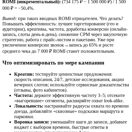
ROMI (инкрементальный):
(734 175 ₽ − 1 500 000 ₽) / 1 500
000 ₽ = −50,4%.
Вывод:
при таких вводных ROMI отрицателен. Что делать?
Повышать эффективность: лучшее таргетирование (гео и
аудитории), креативы, частота, доработка конверсии (онлайн-
запись, слоты день-в-день), снижение CPM через закупочную
стратегию, работа с прайс-листом и пакетами. Уже при
увеличении конверсии звонок→запись до 65% и росте
среднего чека до 7 000 ₽ ROMI станет положительным.
Что оптимизировать по мере кампании
Креатив:
тестируйте ценностные предложения:
скорость описания, 24/7, детские исследования, акции
вечерних слотов; используйте сервисные доказательства
(отзывы, фото кабинетов).
Частота:
держите эффективную частоту 3–5; отсеките
«выгоревшие» сегменты, расширяйте охват look-alike.
Локальность:
настраивайте радиусы охвата по времени
доезда, добавляйте «сквозные» подсказки маршрута и
парковки.
Воронка записи:
уменьшайте шаги до записи, добавьте
виджет с выбором времени, быстрые ответы в