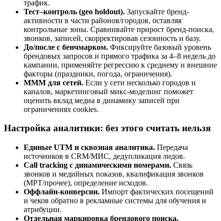
трафик.
Тест–контроль (geo holdout).
Запускайте бренд-
активности в части районов/городов, оставляя
контрольные зоны. Сравнивайте прирост бренд-поиска,
звонков, записей, скорректировав сезонность и базу.
До/после с бенчмарком.
Фиксируйте базовый уровень
брендовых запросов и прямого трафика за 4–8 недель до
кампании, применяйте регрессию к среднему и внешние
факторы (праздники, погода, ограничения).
MMM для сетей.
Если у сети несколько городов и
каналов, маркетинговый микс-моделинг поможет
оценить вклад медиа в динамику записей при
ограничениях cookies.
Настройка аналитики: без этого считать нельзя
Единые UTM и сквозная аналитика.
Передача
источников в CRM/МИС, дедупликация лидов.
Call tracking с динамическими номерами.
Связь
звонков и медийных показов, квалификация звонков
(МРТ/прочее), определение исходов.
Оффлайн-конверсии.
Импорт фактических посещений
и чеков обратно в рекламные системы для обучения и
атрибуции.
Отдельная маркировка брендового поиска.