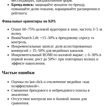
мессенджерах, предзаполнение форм.
Бренд-поиск:
защищайте аукцион по бренду,
повышайте долю показов, наращивайте расширения и
рейтинги.
Финальные ориентиры по KPI:
Охват 60–75% целевой аудитории в зоне, частота 3–5 за
волну.
Brand/Search Lift: +15–30% к брендовому спросу vs
контроль.
Инкрементальные записи: доля ассистированных
конверсий ≥ 35–50% для медийных каналов.
Инкрементальный ROMI по валовой марже: ≥ 0–30% в
первой волне, рост до 50%+ при повторных волнах и
эффекте накопления.
Частые ошибки
Оценка по last click и отключение медийки «как
неэффективной».
Смешение брендового и небрендового поиска в
аналитике.
Отсутствие контроля зон и базовой линии для
сравнения.