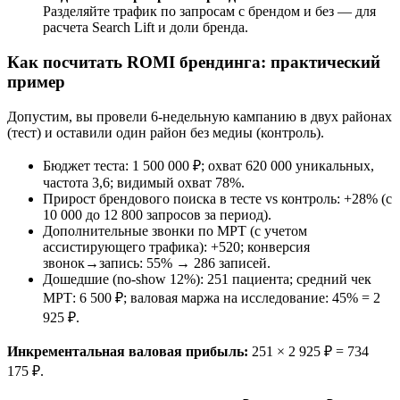
Разделяйте трафик по запросам с брендом и без — для
расчета Search Lift и доли бренда.
Как посчитать ROMI брендинга: практический
пример
Допустим, вы провели 6-недельную кампанию в двух районах
(тест) и оставили один район без медиы (контроль).
Бюджет теста: 1 500 000 ₽; охват 620 000 уникальных,
частота 3,6; видимый охват 78%.
Прирост брендового поиска в тесте vs контроль: +28% (с
10 000 до 12 800 запросов за период).
Дополнительные звонки по МРТ (с учетом
ассистирующего трафика): +520; конверсия
звонок→запись: 55% → 286 записей.
Дошедшие (no-show 12%): 251 пациента; средний чек
МРТ: 6 500 ₽; валовая маржа на исследование: 45% = 2
925 ₽.
Инкрементальная валовая прибыль:
251 × 2 925 ₽ = 734
175 ₽.