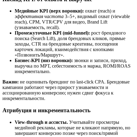
Медийные KPI (верх воронки):
охват (reach) и
эффективная частота
3–5+, видимый охват (viewable
reach), CPM, VTR/CPV для видео, Brand Lift
(узнаваемость, recall).
Промежуточные KPI (mid-funnel):
рост брендового
поиска (Search Lift), доля брендовых кликов, прямые
заходы, CTR на брендовые креативы, посещения
карточек локаций, взаимодействия с кнопками
«Позвонить/Маршрут».
Бизнес-KPI (низ воронки):
звонки и записи, приход,
выручка по МРТ, себестоимость и маржа, ROMI/ROAS
инкрементально.
Важно:
не оценивать брендинг по last-click CPA. Брендовые
кампании работают через прирост узнаваемости и
ассоциированную конверсию; нужен сдвиг фокуса к
инкрементальности.
Атрибуция и инкрементальность
View-through и ассисты.
Учитывайте просмотры
медийной рекламы, которые не кликают напрямую, но
завершают конверсию позже через поиск/прямой