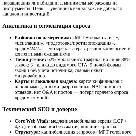
наращивания линкбилдинга, минимальные расходы на
инструменты. Цель — увеличить вал заявок, не добавляя
каналов и инвестиций.
Аналитика и сегментация спроса
Разбивка по намерениям:
«МРТ + область тела»,
«цена/акции», «подготовка/противопоказания»,
«рядом/24/7» — четыре кластера с разной конверсией и
контентными ожиданиями.
Точки утечки:
62% мобильного трафика, но лишь 38%
заявок; 3+ клика до видимого CTA; 9 полей формы;
звонки без учета источника; слабый охват
микрорайонов.
Карты и локальная выдача:
карточки филиалов с
неполными данными, разрозненные NAP, немного
отзывов, нет Q&A и постов — потеря горячего спроса
«рядом со мной».
Технический SEO и доверие
Core Web Vitals:
медленная мобильная версия (LCP >
4,3 c), изображения без сжатия, лишние скрипты.
Структура:
каннибализация запросов «МРТ головного