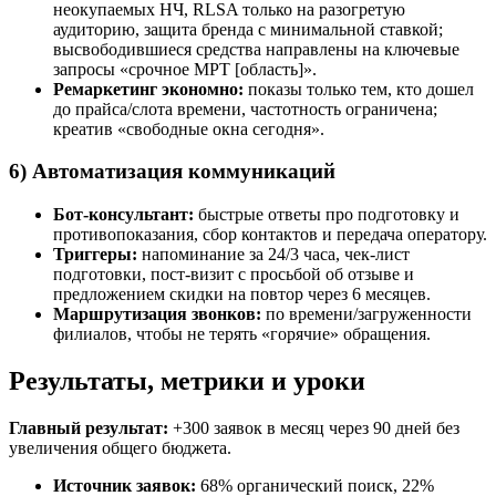
неокупаемых НЧ, RLSA только на разогретую
аудиторию, защита бренда с минимальной ставкой;
высвободившиеся средства направлены на ключевые
запросы «срочное МРТ [область]».
Ремаркетинг экономно:
показы только тем, кто дошел
до прайса/слота времени, частотность ограничена;
креатив «свободные окна сегодня».
6) Автоматизация коммуникаций
Бот‑консультант:
быстрые ответы про подготовку и
противопоказания, сбор контактов и передача оператору.
Триггеры:
напоминание за 24/3 часа, чек-лист
подготовки, пост-визит с просьбой об отзыве и
предложением скидки на повтор через 6 месяцев.
Маршрутизация звонков:
по времени/загруженности
филиалов, чтобы не терять «горячие» обращения.
Результаты, метрики и уроки
Главный результат:
+300 заявок в месяц через 90 дней без
увеличения общего бюджета.
Источник заявок:
68% органический поиск, 22%