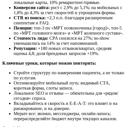
локальные карты, 10% ремаркетинг/прямые.
Конверсия сайта:
рост с 2,9% до 5,1%; на мобильных с
1,8% до 4,3% за счет скоростей и упрощения формы.
CTR из поиска:
+2,3 п.п. благодаря расширенным
сниппетам и FAQ.
Позиции:
топ‑3 по «МРТ позвоночника [город]», топ‑5
по «МРТ головного мозга» и «МРТ коленного сустава».
Стоимость лида:
CPA снизился на 27%; no‑show
уменьшились на 14% за счет напоминаний.
Репутация:
+180 новых отзывов/квартал, средняя
оценка 4,8; доля брендовых запросов +19%.
Ключевые уроки, которые можно повторить:
Стройте структуру по намерениям пациента, а не только
по услугам.
Оптимизируйте мобильный путь: видимый CTA,
короткая форма, слоты записи.
Локальное SEO и отзывы — обязательны для «рядом/
сегодня» спроса.
Вкладывайтесь в скорость и E‑E‑A‑T: это влияет и на
ранжирование, и на доверие.
Мерьте все: звонки, мессенджеры, онлайн-запись;
перераспределяйте бюджет внутри текущих каналов.