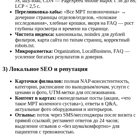
JS, lazy-load, CDN — PageSpeed Mobile вырос с 38 до 88;
LCP < 2,5 c.
Перелинковка-хабы:
«Все МРТ позвоночника» →
дочерние страницы отделов/отделов, «похожие
исследования», хлебные крошки, якоря на FAQ — рост
глубины просмотра и времени на странице.
Чистота индекса:
каноникалы, noindex для дублей
фильтров, карта сайта по типам страниц, корректный
robots.txt.
Микроразметка:
Organization, LocalBusiness, FAQ —
усиление богатых результатов и доверия.
3) Локальное SEO и репутация
Карточки филиалов:
полная NAP-консистентность,
категории, расписание по выходным/ночам, услуги с
ценами и фото, UTM-метки для отслеживания.
Контент в картах:
еженедельные посты (акции, «что
такое МРТ коленного сустава»), ответы в Q&A,
актуальные фото оборудования и интерьеров.
Отзывы:
поток через SMS/мессенджеры после визита с
прямой ссылкой; регламент ответов до 24 часов;
выделение отзывов о «без шума/комфортно» для
пациентов с тревожностью.