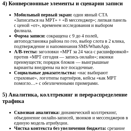
4) Конверсионные элементы и сценарии записи
Мобильный первый экран:
один явный CTA
«Записаться на МРТ» + «В мессенджер»; липкая панель
с ценой «от», временем исследования и выбором
филиала.
Форма записи:
сокращена с 9 до 4 полей,
автоподстановка района по гео, выбор слота в 2 клика,
подтверждение и напоминания SMS/WhatsApp.
A/B‑тесты:
заголовки «МРТ за 24 часа с расшифровкой»
против «МРТ сегодня — запись онлайн»; иконки
преимуществ; порядок блоков — выигрышные
варианты внедрены на все посадочные.
Социальные доказательства:
«нас выбирают
страховые», логотипы партнёров, кейсы «как МРТ
помогло…» с обезличенными примерами.
5) Аналитика, коллтрекинг и перераспределение
трафика
Сквозная аналитика:
динамический коллтрекинг,
объединение онлайн-записей, звонков и мессенджеров в
единую модель атрибуции.
Чистка контекста без увеличения бюджета:
срезание