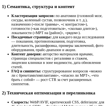
1) Семантика, структура и контент
Кластеризация запросов:
по анатомии (головной мозг,
сосуды, коленный сустав, позвоночник и т. д.),
назначению («после травмы», «с контрастом»),
готовности («как подготовиться», «сколько длится»),
локальности («МРТ на [район]», «рядом»).
Посадочные страницы:
для каждого вида исследования
— показания, противопоказания, подготовка,
длительность, расшифровка, примеры заключений, фото
оборудования, прайс-диапазон и акции.
Контент доверия:
авторство материалов врачами,
страницы специалистов с регалиями и стажем,
лицензии клиники в зоне видимости, дата обновления
статей.
FAQ и сниппеты:
структурирование вопросов «можно
ли с брекетами/имплантами», «опасно ли МРТ», «что
брать с собой» — рост CTR за счет расширенных
сниппетов.
2) Техническая оптимизация и перелинковка
Скорость:
WebP/AVIF, критический CSS, defer/async для