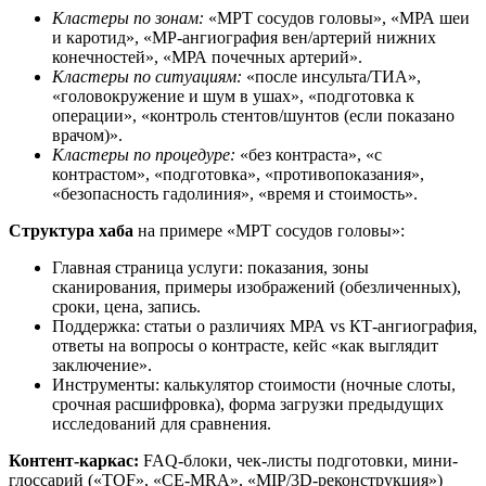
Кластеры по зонам:
«МРТ сосудов головы», «МРА шеи
и каротид», «МР-ангиография вен/артерий нижних
конечностей», «МРА почечных артерий».
Кластеры по ситуациям:
«после инсульта/ТИА»,
«головокружение и шум в ушах», «подготовка к
операции», «контроль стентов/шунтов (если показано
врачом)».
Кластеры по процедуре:
«без контраста», «с
контрастом», «подготовка», «противопоказания»,
«безопасность гадолиния», «время и стоимость».
Структура хаба
на примере «МРТ сосудов головы»:
Главная страница услуги: показания, зоны
сканирования, примеры изображений (обезличенных),
сроки, цена, запись.
Поддержка: статьи о различиях МРА vs КТ-ангиография,
ответы на вопросы о контрасте, кейс «как выглядит
заключение».
Инструменты: калькулятор стоимости (ночные слоты,
срочная расшифровка), форма загрузки предыдущих
исследований для сравнения.
Контент-каркас:
FAQ-блоки, чек-листы подготовки, мини-
глоссарий («TOF», «CE-MRA», «MIP/3D-реконструкция»)