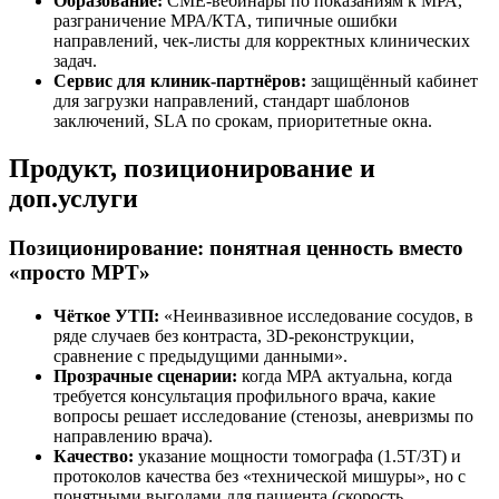
Образование:
CME-вебинары по показаниям к МРА,
разграничение МРА/КТА, типичные ошибки
направлений, чек-листы для корректных клинических
задач.
Сервис для клиник-партнёров:
защищённый кабинет
для загрузки направлений, стандарт шаблонов
заключений, SLA по срокам, приоритетные окна.
Продукт, позиционирование и
доп.услуги
Позиционирование: понятная ценность вместо
«просто МРТ»
Чёткое УТП:
«Неинвазивное исследование сосудов, в
ряде случаев без контраста, 3D-реконструкции,
сравнение с предыдущими данными».
Прозрачные сценарии:
когда МРА актуальна, когда
требуется консультация профильного врача, какие
вопросы решает исследование (стенозы, аневризмы по
направлению врача).
Качество:
указание мощности томографа (1.5Т/3Т) и
протоколов качества без «технической мишуры», но с
понятными выгодами для пациента (скорость,