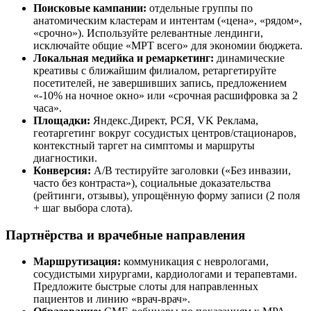
Поисковые кампании:
отдельные группы по
анатомическим кластерам и интентам («цена», «рядом»,
«срочно»). Используйте релевантные лендинги,
исключайте общие «МРТ всего» для экономии бюджета.
Локальная медийка и ремаркетинг:
динамические
креативы с ближайшим филиалом, ретаргетируйте
посетителей, не завершивших запись, предложением
«-10% на ночное окно» или «срочная расшифровка за 2
часа».
Площадки:
Яндекс.Директ, РСЯ, VK Реклама,
геотаргетинг вокруг сосудистых центров/стационаров,
контекстный таргет на симптомы и маршруты
диагностики.
Конверсия:
A/B тестируйте заголовки («Без инвазии,
часто без контраста»), социальные доказательства
(рейтинги, отзывы), упрощённую форму записи (2 поля
+ шаг выбора слота).
Партнёрства и врачебные направления
Маршрутизация:
коммуникация с неврологами,
сосудистыми хирургами, кардиологами и терапевтами.
Предложите быстрые слоты для направленных
пациентов и линию «врач-врач».