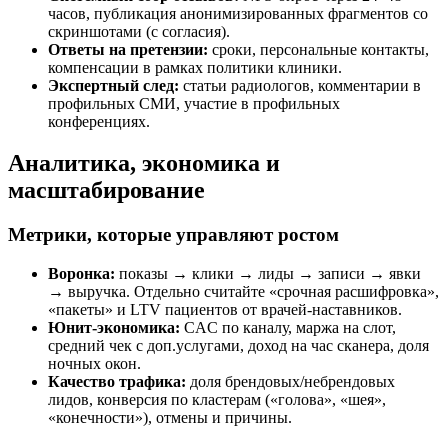
часов, публикация анонимизированных фрагментов со
скриншотами (с согласия).
Ответы на претензии:
сроки, персональные контакты,
компенсации в рамках политики клиники.
Экспертный след:
статьи радиологов, комментарии в
профильных СМИ, участие в профильных
конференциях.
Аналитика, экономика и
масштабирование
Метрики, которые управляют ростом
Воронка:
показы → клики → лиды → записи → явки
→ выручка. Отдельно считайте «срочная расшифровка»,
«пакеты» и LTV пациентов от врачей-наставников.
Юнит-экономика:
CAC по каналу, маржа на слот,
средний чек с доп.услугами, доход на час сканера, доля
ночных окон.
Качество трафика:
доля брендовых/небрендовых
лидов, конверсия по кластерам («голова», «шея»,
«конечности»), отмены и причины.