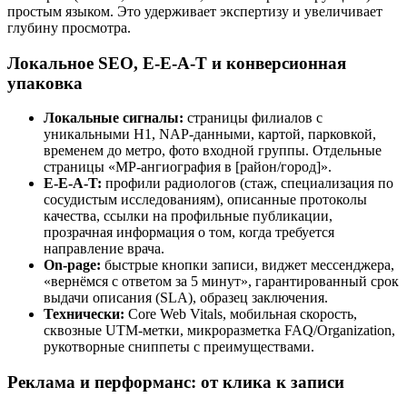
простым языком. Это удерживает экспертизу и увеличивает
глубину просмотра.
Локальное SEO, E-E-A-T и конверсионная
упаковка
Локальные сигналы:
страницы филиалов с
уникальными H1, NAP-данными, картой, парковкой,
временем до метро, фото входной группы. Отдельные
страницы «МР-ангиография в [район/город]».
E‑E‑A‑T:
профили радиологов (стаж, специализация по
сосудистым исследованиям), описанные протоколы
качества, ссылки на профильные публикации,
прозрачная информация о том, когда требуется
направление врача.
On-page:
быстрые кнопки записи, виджет мессенджера,
«вернёмся с ответом за 5 минут», гарантированный срок
выдачи описания (SLA), образец заключения.
Технически:
Core Web Vitals, мобильная скорость,
сквозные UTM-метки, микроразметка FAQ/Organization,
рукотворные сниппеты с преимуществами.
Реклама и перформанс: от клика к записи