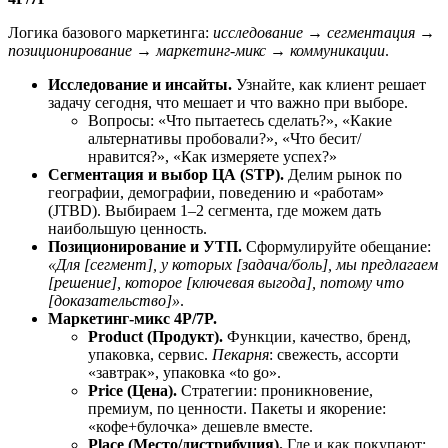
Логика базового маркетинга:
исследование → сегментация →
позиционирование → маркетинг‑микс → коммуникации
.
Исследование и инсайты.
Узнайте, как клиент решает
задачу сегодня, что мешает и что важно при выборе.
Вопросы: «Что пытаетесь сделать?», «Какие
альтернативы пробовали?», «Что бесит/
нравится?», «Как измеряете успех?»
Сегментация и выбор ЦА (STP).
Делим рынок по
географии, демографии, поведению и «работам»
(JTBD). Выбираем 1–2 сегмента, где можем дать
наибольшую ценность.
Позиционирование и УТП.
Сформулируйте обещание:
«Для [сегмент], у которых [задача/боль], мы предлагаем
[решение], которое [ключевая выгода], потому что
[доказательство]»
.
Маркетинг‑микс 4P/7P.
Product (Продукт).
Функции, качество, бренд,
упаковка, сервис.
Пекарня
: свежесть, ассорти
«завтрак», упаковка «to go».
Price (Цена).
Стратегии: проникновение,
премиум, по ценности. Пакеты и якорение:
«кофе+булочка» дешевле вместе.
Place (Место/дистрибуция).
Где и как покупают: