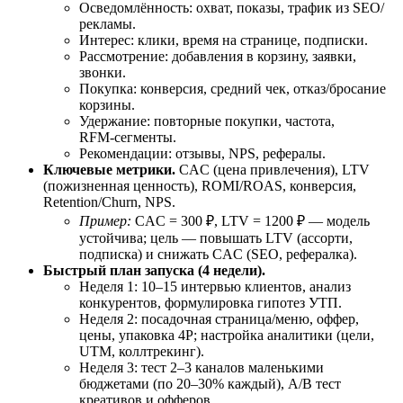
Осведомлённость: охват, показы, трафик из SEO/
рекламы.
Интерес: клики, время на странице, подписки.
Рассмотрение: добавления в корзину, заявки,
звонки.
Покупка: конверсия, средний чек, отказ/бросание
корзины.
Удержание: повторные покупки, частота,
RFM‑сегменты.
Рекомендации: отзывы, NPS, рефералы.
Ключевые метрики.
CAC (цена привлечения), LTV
(пожизненная ценность), ROMI/ROAS, конверсия,
Retention/Churn, NPS.
Пример:
CAC = 300 ₽, LTV = 1200 ₽ — модель
устойчива; цель — повышать LTV (ассорти,
подписка) и снижать CAC (SEO, рефералка).
Быстрый план запуска (4 недели).
Неделя 1: 10–15 интервью клиентов, анализ
конкурентов, формулировка гипотез УТП.
Неделя 2: посадочная страница/меню, оффер,
цены, упаковка 4P; настройка аналитики (цели,
UTM, коллтрекинг).
Неделя 3: тест 2–3 каналов маленькими
бюджетами (по 20–30% каждый), A/B тест
креативов и офферов.