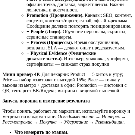
офлайн-точка, доставка, маркетплейсы. Важны
логистика и доступность.
Promotion (Продвижение).
Каналы: SEO, контент,
соцсети, контекст/таргет, e‑mail, офлайн‑реклама.
Сообщение должно повторять позиционирование.
+ People (Люди).
Обучение персонала, скрипты,
сервисные стандарты.
+ Process (Процессы).
Время обслуживания,
возвраты, SLA — делают опыт предсказуемым.
+ Physical Evidence (Физические
доказательства).
Интерьер, упаковка, униформа,
сертификаты — снижает страх покупки.
Мини‑пример 4P.
Для пекарни: Product — 5 хитов к утру;
Price — набор «завтрак» с выгодой 15%; Place — точка у
выхода из метро + доставка в офис; Promotion — листовки с
QR, геотаргет ВК/Яндекс, витрина с видимой выпечкой.
Запуск, воронка и измерение результата
Чтобы понять, работает ли маркетинг, используйте воронку и
метрики на каждом этапе:
Осведомлённость → Интерес →
Рассмотрение → Покупка → Удержание → Рекомендации
.
Что измерять по этапам.