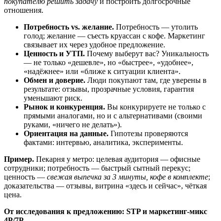
покупателю решить задачу
и построить долгосрочные
отношения.
Потребность vs. желание.
Потребность — утолить
голод; желание — съесть круассан с кофе. Маркетинг
связывает их через удобное предложение.
Ценность и УТП.
Почему выберут вас? Уникальность
— не только «дешевле», но «быстрее», «удобнее»,
«надёжнее» или «ближе к ситуации клиента».
Обмен и доверие.
Люди покупают там, где уверены в
результате: отзывы, прозрачные условия, гарантия
уменьшают риск.
Рынок и конкуренция.
Вы конкурируете не только с
прямыми аналогами, но и с альтернативами (своими
руками, «ничего не делать»).
Ориентация на данные.
Гипотезы проверяются
фактами: интервью, аналитика, эксперименты.
Пример.
Пекарня у метро: целевая аудитория — офисные
сотрудники; потребность — быстрый сытный перекус;
ценность —
свежая выпечка за 3 минуты, кофе в комплекте
;
доказательства — отзывы, витрина «здесь и сейчас», чёткая
цена.
От исследования к предложению: STP и маркетинг‑микс
4P/7P