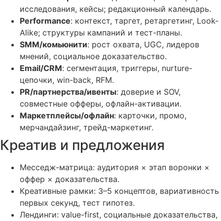
исследования, кейсы; редакционный календарь.
Performance
: контекст, таргет, ретаргетинг, Look-
Alike; структуры кампаний и тест-планы.
SMM/комьюнити
: рост охвата, UGC, лидеров
мнений, социальное доказательство.
Email/CRM
: сегментация, триггеры, nurture-
цепочки, win-back, RFM.
PR/партнерства/ивенты
: доверие и SOV,
совместные офферы, офлайн-активации.
Маркетплейсы/офлайн
: карточки, промо,
мерчандайзинг, трейд-маркетинг.
Креатив и предложения
Месседж-матрица: аудитория × этап воронки ×
оффер × доказательства.
Креативные рамки: 3–5 концептов, вариативность
первых секунд, тест гипотез.
Лендинги: value-first, социальные доказательства,