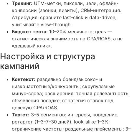
Трекинг:
UTM-метки, пиксели, цели, офлайн-
конверсии (звонки, визиты), CRM-интеграция.
Атрибуция: сравните last-click и data-driven,
учитывайте view-through.
Бюджет теста:
10–20% месячного; цель —
статистическая значимость по CPA/ROAS, а не
«дешевый клик».
Настройка и структура
кампаний
Контекст:
раздельно бренд/высоко- и
низкочастотные/конкуренты; скрупулезные
минус-слова; расширения; точная релевантность
объявления посадке; стратегия ставок под
целевую CPA/ROAS.
Таргет:
3–5 сегментов: интересы, поведение,
ретаргет (1–3–7–30 дней), look-alike 1–3%;
ограничение частоты; раздельные плейсменты; 3–