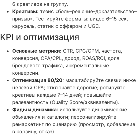
6 креативов на группу.
Креативы:
тезис «боль–решение–доказательство–
призыв». Тестируйте форматы: видео 6–15 сек,
карусель, статик с оффером и UGC.
KPI и оптимизация
Основные метрики:
CTR, CPC/CPM, частота,
конверсия, CPA/CPL, доход, ROAS/ROI, доля
брендового трафика, инкрементальные
конверсии.
Оптимизация 80/20:
масштабируйте связки ниже
целевой CPA; отключайте дорогие; ротируйте
креативы каждые 7–14 дней; повышайте
релевантность (Quality Score/эквиваленты).
Фиды и динамика:
используйте динамические
объявления и каталоги; персонализируйте
ремаркетинг по сценарию (просмотр, добавление
в корзину, отказ).