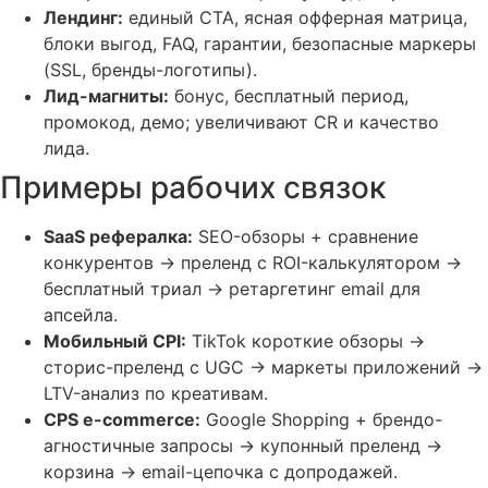
Лендинг:
единый CTA, ясная офферная матрица,
блоки выгод, FAQ, гарантии, безопасные маркеры
(SSL, бренды-логотипы).
Лид-магниты:
бонус, бесплатный период,
промокод, демо; увеличивают CR и качество
лида.
Примеры рабочих связок
SaaS рефералка:
SEO-обзоры + сравнение
конкурентов → преленд с ROI-калькулятором →
бесплатный триал → ретаргетинг email для
апсейла.
Мобильный CPI:
TikTok короткие обзоры →
сторис-преленд с UGC → маркеты приложений →
LTV-анализ по креативам.
CPS e-commerce:
Google Shopping + брендо-
агностичные запросы → купонный преленд →
корзина → email-цепочка с допродажей.