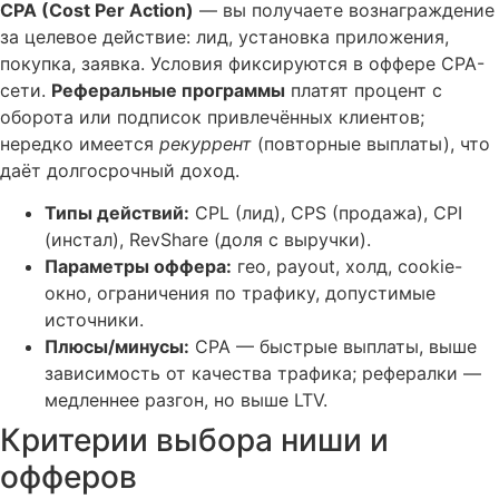
CPA (Cost Per Action)
— вы получаете вознаграждение
за целевое действие: лид, установка приложения,
покупка, заявка. Условия фиксируются в оффере CPA-
сети.
Реферальные программы
платят процент с
оборота или подписок привлечённых клиентов;
нередко имеется
рекуррент
(повторные выплаты), что
даёт долгосрочный доход.
Типы действий:
CPL (лид), CPS (продажа), CPI
(инстал), RevShare (доля с выручки).
Параметры оффера:
гео, payout, холд, cookie-
окно, ограничения по трафику, допустимые
источники.
Плюсы/минусы:
CPA — быстрые выплаты, выше
зависимость от качества трафика; рефералки —
медленнее разгон, но выше LTV.
Критерии выбора ниши и
офферов