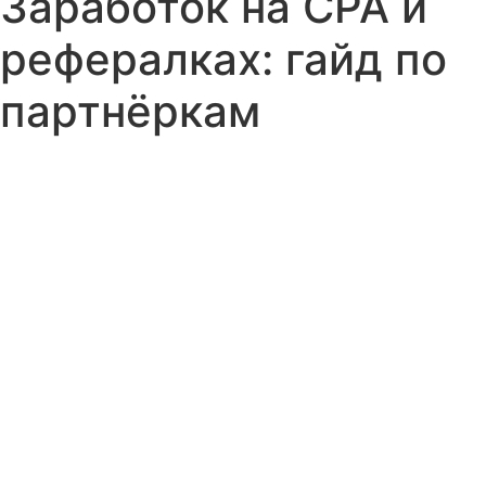
Заработок на CPA и
рефералках: гайд по
партнёркам